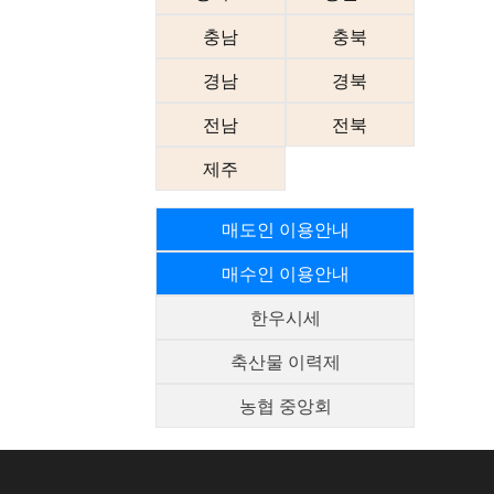
충남
충북
경남
경북
전남
전북
제주
매도인 이용안내
매수인 이용안내
한우시세
축산물 이력제
농협 중앙회