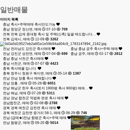
일반매물
이미지 목록
충남
축사+주택매매 축사만도가능
충남 청양군 정산면, 매매
07-10
709
전북
전북 김제 중대형 축사 및 주택(신축) 일괄 매도합니다…
전북 김제시, 매매
12-09
3262
전남
전라남도 강진군 축사매매
충남
충남 공주 축사+주택 매매
전남 강진군 성전면, 매매
07-04
699
충남 공주, 매매
02-17
2812
충남
충남 서천군 축사매매
충남 서천군, 매매
07-07
4423
충북
축사매물 입니다.
충북 청주시 청원구 북이면, 매매
05-14
1387
전남
전남 장흥 축사 매매합니다
전남 장흥 , 매매
05-28
6051
전남
해남군 한우 축사(토지 1900평 축사 900평) 매매…
전남 해남, 매매
07-28
5311
경남
경남 합천군 적법화 완료 축사 매매
경남합천군, 매매
02-08
2788
경북
경북 예천군 감천면 축사 매매
경북 예천군 감천면 증거리 58-1, 매매
06-29
746
전남
(급매★)전남 함평군 축사+주택 매매
전남 함평군, 매매
09-20
5014