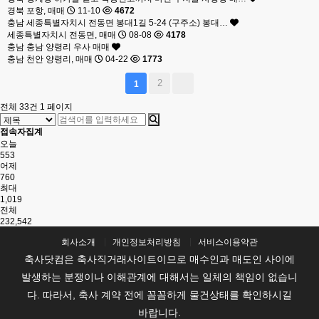
경북 포항, 매매
11-10
4672
충남
세종특별자치시 전동면 봉대1길 5-24 (구주소) 봉대…
세종특별자치시 전동면, 매매
08-08
4178
충남
충남 양령리 우사 매매
충남 천안 양령리, 매매
04-22
1773
2
1
전체 33건
1 페이지
접속자집계
오늘
553
어제
760
최대
1,019
전체
232,542
회사소개
개인정보처리방침
서비스이용약관
축사닷컴은 축사직거래사이트이므로 매수인과 매도인 사이에
발생하는 분쟁이나 이해관계에 대해서는 일체의 책임이 없습니
다. 따라서, 축사 계약 전에 꼼꼼하게 물건상태를 확인하시길
바랍니다.