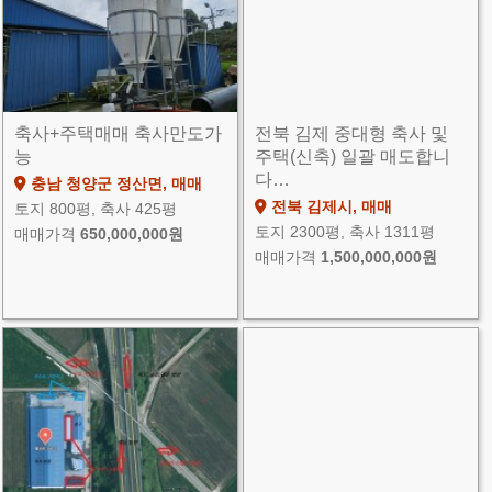
축사+주택매매 축사만도가
전북 김제 중대형 축사 및
능
주택(신축) 일괄 매도합니
다…
충남 청양군 정산면, 매매
전북 김제시, 매매
토지 800평, 축사 425평
토지 2300평, 축사 1311평
매매가격
650,000,000원
매매가격
1,500,000,000원