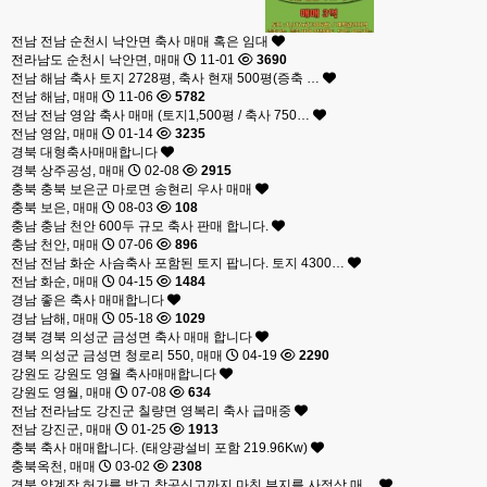
전남
전남 순천시 낙안면 축사 매매 혹은 임대
전라남도 순천시 낙안면, 매매
11-01
3690
전남
해남 축사 토지 2728평, 축사 현재 500평(증축 …
전남 해남, 매매
11-06
5782
전남
전남 영암 축사 매매 (토지1,500평 / 축사 750…
전남 영암, 매매
01-14
3235
경북
대형축사매매합니다
경북 상주공성, 매매
02-08
2915
충북
충북 보은군 마로면 송현리 우사 매매
충북 보은, 매매
08-03
108
충남
충남 천안 600두 규모 축사 판매 합니다.
충남 천안, 매매
07-06
896
전남
전남 화순 사슴축사 포함된 토지 팝니다. 토지 4300…
전남 화순, 매매
04-15
1484
경남
좋은 축사 매매합니다
경남 남해, 매매
05-18
1029
경북
경북 의성군 금성면 축사 매매 합니다
경북 의성군 금성면 청로리 550, 매매
04-19
2290
강원도
강원도 영월 축사매매합니다
강원도 영월, 매매
07-08
634
전남
전라남도 강진군 칠량면 영복리 축사 급매중
전남 강진군, 매매
01-25
1913
충북
축사 매매합니다. (태양광설비 포함 219.96Kw)
충북옥천, 매매
03-02
2308
경북
양계장 허가를 받고 착공신고까지 마친 부지를 사정상 매…