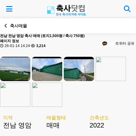
축사매물
전남
전남 영암 축사 매매 (토지1,500평 / 축사 750평)
페이지 정보
트위터 공유
26-01-14 14:24
3,214
지역
매물형태
건축년도
전남 영암
매매
2022