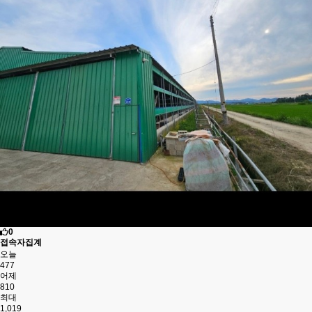
0
접속자집계
오늘
477
어제
810
최대
1,019