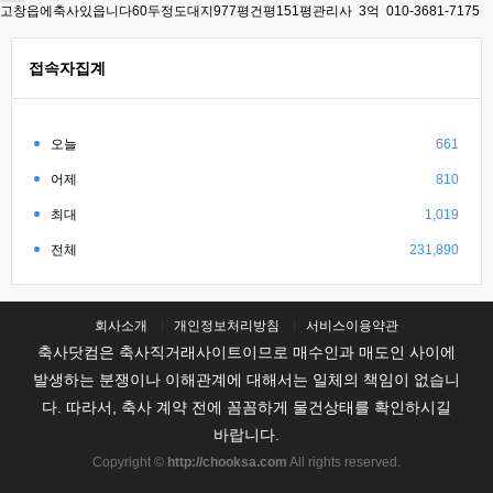
고창읍에축사있읍니다60두정도대지977평건평151평관리사 3억 010-3681-7175
접속자집계
오늘
661
어제
810
최대
1,019
전체
231,890
회사소개
개인정보처리방침
서비스이용약관
축사닷컴은 축사직거래사이트이므로 매수인과 매도인 사이에
발생하는 분쟁이나 이해관계에 대해서는 일체의 책임이 없습니
다. 따라서, 축사 계약 전에 꼼꼼하게 물건상태를 확인하시길
바랍니다.
Copyright ©
http://chooksa.com
All rights reserved.