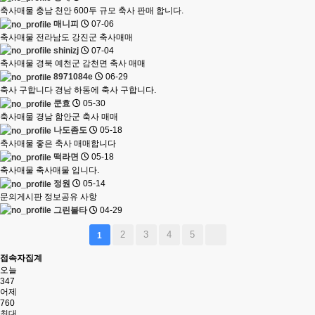
축사매물
충남 천안 600두 규모 축사 판매 합니다.
매니피
07-06
축사매물
전라남도 강진군 축사매매
shinizj
07-04
축사매물
경북 예천군 감천면 축사 매매
8971084e
06-29
축사 구합니다
경남 하동에 축사 구합니다.
쿤효
05-30
축사매물
경남 함안군 축사 매매
나도좀도
05-18
축사매물
좋은 축사 매매합니다
떡라면
05-18
축사매물
축사매물 입니다.
정원
05-14
문의게시판
정보공유 사항
그린볼타
04-29
2
3
4
5
1
접속자집계
오늘
347
어제
760
최대