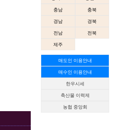
충남
충북
경남
경북
전남
전북
제주
매도인 이용안내
매수인 이용안내
한우시세
축산물 이력제
농협 중앙회