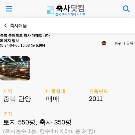
축사매물
충북
충청북도 축사 매매합니다
페이지 정보
트위터 공유
24-04-06 16:08
5,904
지역
매물형태
건축년도
충북 단양
매매
2011
면적
토지 550평, 축사 350평
(축사동수 1동, 칸수4m X 8m, 총 24칸)