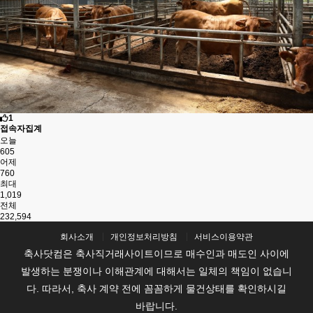
1
접속자집계
오늘
605
어제
760
최대
1,019
전체
232,594
회사소개
개인정보처리방침
서비스이용약관
축사닷컴은 축사직거래사이트이므로 매수인과 매도인 사이에
발생하는 분쟁이나 이해관계에 대해서는 일체의 책임이 없습니
다. 따라서, 축사 계약 전에 꼼꼼하게 물건상태를 확인하시길
바랍니다.