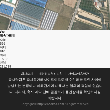
0
접속자집계
오늘
559
어제
810
최대
1,019
전체
231,788
회사소개
개인정보처리방침
서비스이용약관
축사닷컴은 축사직거래사이트이므로 매수인과 매도인 사이에
발생하는 분쟁이나 이해관계에 대해서는 일체의 책임이 없습니
다. 따라서, 축사 계약 전에 꼼꼼하게 물건상태를 확인하시길
바랍니다.
Copyright ©
http://chooksa.com
All rights reserved.