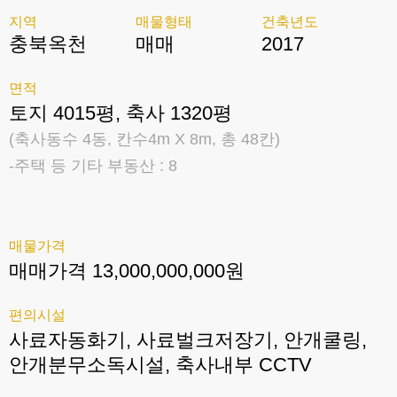
지역
매물형태
건축년도
충북옥천
매매
2017
면적
토지 4015평, 축사 1320평
(축사동수 4동, 칸수4m X 8m, 총 48칸)
-주택 등 기타 부동산 : 8
매물가격
매매가격 13,000,000,000원
편의시설
사료자동화기, 사료벌크저장기, 안개쿨링,
안개분무소독시설, 축사내부 CCTV