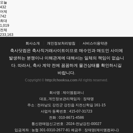
오늘
432
어제
742
최대
1,019
전체
233,163
회사소개
개인정보처리방침
서비스이용약관
축사닷컴은 축사직거래사이트이므로 매수인과 매도인 사이에
발생하는 분쟁이나 이해관계에 대해서는 일체의 책임이 없습니
다. 따라서, 축사 계약 전에 꼼꼼하게 물건상태를 확인하시길
바랍니다.
Copyright ©
http://chooksa.com
All rights reserved.
회사명 : 제이엠컴퍼니
대표, 개인정보관리책임자 : 장재명
주소 : 전라남도 강진군 강진읍 지전신학길 161-15
사업자 등록번호 : 415-07-31723
전화 : 010-8671-4586
통신판매업신고번호 : 2024-전남강진-00027
입금계좌 : 농협 301-0310-2677-81 예금주 : 장재명(제이엠컴퍼니)