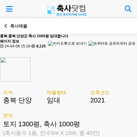
축사매물
충북
충북 단양군 축사 1000평 임대합니다
페이지 정보
트위터 공유
24-04-08 15:18
8,125
지역
매물형태
건축년도
충북 단양
임대
2021
면적
토지 1300평, 축사 1000평
(축사동수 1동, 칸수5m X 10m, 총 40칸)