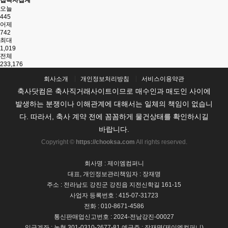
접속자집계
오늘
445
어제
742
최대
1,019
전체
233,176
회사소개
개인정보처리방침
서비스이용약관
축사닷컴은 축사직거래사이트이므로 매수인과 매도인 사이에
발생하는 분쟁이나 이해관계에 대해서는 일체의 책임이 없습니
다. 따라서, 축사 계약 전에 꼼꼼하게 물건상태를 확인하시길
바랍니다.
Copyright ©
https://chooksa.com
All rights reserved.
회사명 : 제이엠컴퍼니
대표, 개인정보관리책임자 : 장재명
주소 : 전라남도 강진군 강진읍 지전신학길 161-15
사업자 등록번호 : 415-07-31723
전화 : 010-8671-4586
통신판매업신고번호 : 2024-전남강진-00027
입금계좌 : 농협 301-0310-2677-81 예금주 : 장재명(제이엠컴퍼니)