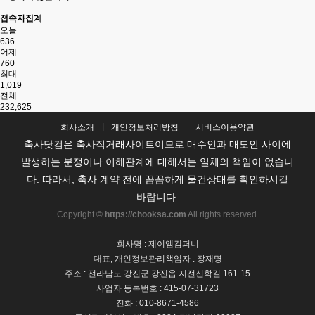
접속자집계
오늘
636
어제
760
최대
1,019
전체
232,625
회사소개
개인정보처리방침
서비스이용약관
축사닷컴은 축사직거래사이트이므로 매수인과 매도인 사이에
발생하는 분쟁이나 이해관계에 대해서는 일체의 책임이 없습니
다. 따라서, 축사 계약 전에 꼼꼼하게 물건상태를 확인하시길
바랍니다.
Copyright ©
https://chooksa.com
All rights reserved.
회사명 : 제이엠컴퍼니
대표, 개인정보관리책임자 : 장재명
주소 : 전라남도 강진군 강진읍 지전신학길 161-15
사업자 등록번호 : 415-07-31723
전화 : 010-8671-4586