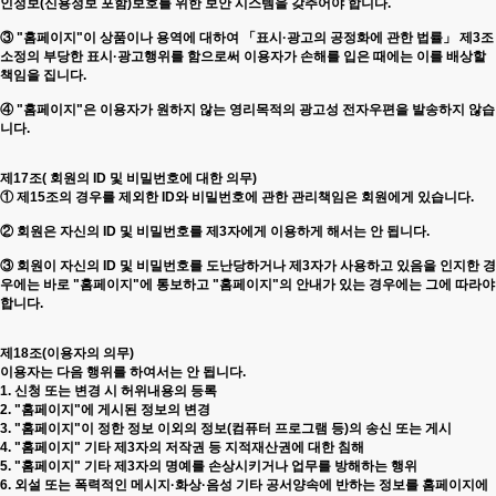
인정보(신용정보 포함)보호를 위한 보안 시스템을 갖추어야 합니다.
③ "홈페이지"이 상품이나 용역에 대하여 「표시·광고의 공정화에 관한 법률」 제3조
소정의 부당한 표시·광고행위를 함으로써 이용자가 손해를 입은 때에는 이를 배상할
책임을 집니다.
④ "홈페이지"은 이용자가 원하지 않는 영리목적의 광고성 전자우편을 발송하지 않습
니다.
제17조( 회원의 ID 및 비밀번호에 대한 의무)
① 제15조의 경우를 제외한 ID와 비밀번호에 관한 관리책임은 회원에게 있습니다.
② 회원은 자신의 ID 및 비밀번호를 제3자에게 이용하게 해서는 안 됩니다.
③ 회원이 자신의 ID 및 비밀번호를 도난당하거나 제3자가 사용하고 있음을 인지한 경
우에는 바로 "홈페이지"에 통보하고 "홈페이지"의 안내가 있는 경우에는 그에 따라야
합니다.
제18조(이용자의 의무)
이용자는 다음 행위를 하여서는 안 됩니다.
1. 신청 또는 변경 시 허위내용의 등록
2. "홈페이지"에 게시된 정보의 변경
3. "홈페이지"이 정한 정보 이외의 정보(컴퓨터 프로그램 등)의 송신 또는 게시
4. "홈페이지" 기타 제3자의 저작권 등 지적재산권에 대한 침해
5. "홈페이지" 기타 제3자의 명예를 손상시키거나 업무를 방해하는 행위
6. 외설 또는 폭력적인 메시지·화상·음성 기타 공서양속에 반하는 정보를 홈페이지에