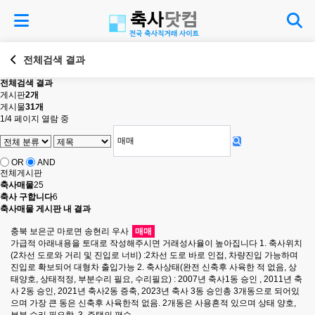
전체검색 결과
전체검색 결과
게시판
2개
게시물
31개
1/4 페이지 열람 중
OR
AND
전체게시판
축사매물
25
축사 구합니다
6
축사매물 게시판 내 결과
충북 보은군 마로면 송현리 우사
매매
가급적 아래내용을 토대로 작성해주시면 거래성사율이 높아집니다 1. 축사위치
(2차선 도로와 거리 및 진입로 너비) :2차선 도로 바로 인접, 차량진입 가능하며
진입로 확보되어 대형차 출입가능 2. 축사상태(완전 신축후 사육한 적 없음, 상
태양호, 상태적정, 부분수리 필요, 수리필요) : 2007년 축사1동 승인 , 2011년 축
사 2동 승인, 2021년 축사2동 증축, 2023년 축사 3동 승인총 3개동으로 되어있
으며 가장 큰 동은 신축후 사육한적 없음. 2개동은 사용흔적 있으며 상태 양호,
부분 수리 필요함. 3. 주택의 평수…