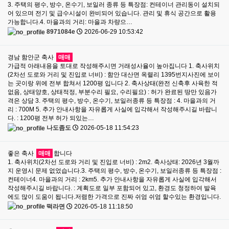
3. 주택의 평수, 방수, 온수기, 보일러 종류 등 특장점: 컨테이너 관리동이 설치되
어 있으며 전기 및 급수시설이 완비되어 있습니다. 관리 및 휴식 공간으로 활용
가능합니다.4. 마을과의 거리: 마을과 차량으…
8971084e
2026-06-29 10:53:42
경남 함안군 축사
매매
가급적 아래내용을 토대로 작성해주시면 거래성사율이 높아집니다 1. 축사위치
(2차선 도로와 거리 및 진입로 너비) : 함안 대산면 옥렬리 1395번지사진에 보이
는 곳이랑 위에 전부 합쳐서 1200평 입니다 2. 축사상태(완전 신축후 사육한 적
없음, 상태양호, 상태적정, 부분수리 필요, 수리필요) : 허가 완료된 땅만 있음가
격은 상담 3. 주택의 평수, 방수, 온수기, 보일러종류 등 특장점 : 4. 마을과의 거
리 : 700M 5. 추가 안내사항을 자유롭게 사실에 입각해서 작성해주시길 바랍니
다. : 1200평 전부 허가 되있는…
나도좀도
2026-05-18 11:54:23
좋은 축사
매매
합니다
1. 축사위치(2차선 도로와 거리 및 진입로 너비) : 2m2. 축사상태: 2026년 3월까
지 운영시 문제 없었습니다.3. 주택의 평수, 방수, 온수기, 보일러종류 등 특장점 :
컨테이너4. 마을과의 거리 : 2km5. 추가 안내사항을 자유롭게 사실에 입각해서
작성해주시길 바랍니다. : 계획도로 일부 포함되어 있고, 환경도 청정하여 발육
에도 많이 도움이 됩니다.저렴한 가격으로 진짜 쉬엄 쉬엄 할수있는 환경입니다.
떡라면
2026-05-18 11:18:50