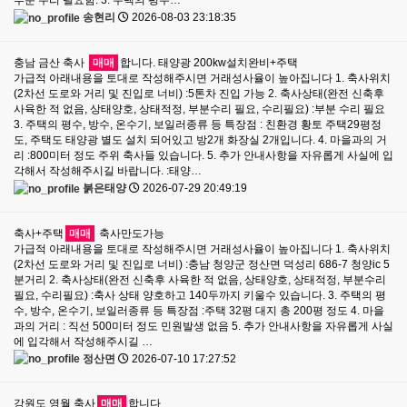
송현리
2026-08-03 23:18:35
충남 금산 축사
매매
합니다. 태양광 200kw설치완비+주택
가급적 아래내용을 토대로 작성해주시면 거래성사율이 높아집니다 1. 축사위치
(2차선 도로와 거리 및 진입로 너비) :5톤차 진입 가능 2. 축사상태(완전 신축후
사육한 적 없음, 상태양호, 상태적정, 부분수리 필요, 수리필요) :부분 수리 필요
3. 주택의 평수, 방수, 온수기, 보일러종류 등 특장점 : 친환경 황토 주택29평정
도, 주택도 태양광 별도 설치 되어있고 방2개 화장실 2개입니다. 4. 마을과의 거
리 :800미터 정도 주위 축사들 있습니다. 5. 추가 안내사항을 자유롭게 사실에 입
각해서 작성해주시길 바랍니다. :태양…
붉은태양
2026-07-29 20:49:19
축사+주택
매매
축사만도가능
가급적 아래내용을 토대로 작성해주시면 거래성사율이 높아집니다 1. 축사위치
(2차선 도로와 거리 및 진입로 너비) :충남 청양군 정산면 덕성리 686-7 청양ic 5
분거리 2. 축사상태(완전 신축후 사육한 적 없음, 상태양호, 상태적정, 부분수리
필요, 수리필요) :축사 상태 양호하고 140두까지 키울수 있습니다. 3. 주택의 평
수, 방수, 온수기, 보일러종류 등 특장점 :주택 32평 대지 총 200평 정도 4. 마을
과의 거리 : 직선 500미터 정도 민원발생 없음 5. 추가 안내사항을 자유롭게 사실
에 입각해서 작성해주시길 …
정산면
2026-07-10 17:27:52
강원도 영월 축사
매매
합니다