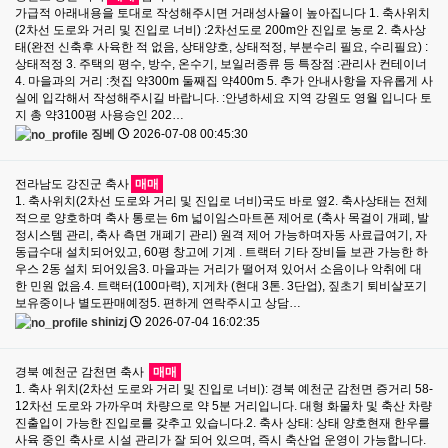
가급적 아래내용을 토대로 작성해주시면 거래성사율이 높아집니다 1. 축사위치
(2차선 도로와 거리 및 진입로 너비) :2차선도로 200m안 진입로 농로 2. 축사상
태(완전 신축후 사육한 적 없음, 상태양호, 상태적정, 부분수리 필요, 수리필요) :
상태적정 3. 주택의 평수, 방수, 온수기, 보일러종류 등 특장점 :관리사 컨테이너
4. 마을과의 거리 :첫집 약300m 둘째집 약400m 5. 추가 안내사항을 자유롭게 사
실에 입각해서 작성해주시길 바랍니다. :안녕하세요 지역 강원도 영월 입니다 토
지 총 약3100평 사용승인 202…
징베
2026-07-08 00:45:30
전라남도 강진군 축사
매매
1. 축사위치(2차선 도로와 거리 및 진입로 너비)국도 바로 옆2. 축사상태는 전체
적으로 양호하며 축사 통로는 6m 넓이임스마트폰 제어로 (축사 목걸이 개폐, 발
정시스템 관리, 축사 측면 개폐기 관리) 원격 제어 가능하며자동 사료급여기, 자
동급수대 설치되어있고, 60평 창고에 기계 . 트랙터 기타 장비들 보관 가능한 하
우스 2동 설치 되어있음3. 마을과는 거리가 떨어져 있어서 소음이나 악취에 대
한 민원 없음.4. 트랙터(100마력), 지게차 (현대 3톤. 3단업), 짚초기 퇴비살포기
보유중이나 별도판매예정5. 편하게 연락주시고 상담…
shinizj
2026-07-04 16:02:35
경북 예천군 감천면 축사
매매
1. 축사 위치(2차선 도로와 거리 및 진입로 너비): 경북 예천군 감천면 증거리 58-
12차선 도로와 가까우며 차량으로 약 5분 거리입니다. 대형 화물차 및 축산 차량
진출입이 가능한 진입로를 갖추고 있습니다.2. 축사 상태: 상태 양호현재 한우를
사육 중인 축사로 시설 관리가 잘 되어 있으며, 즉시 축산업 운영이 가능합니다.