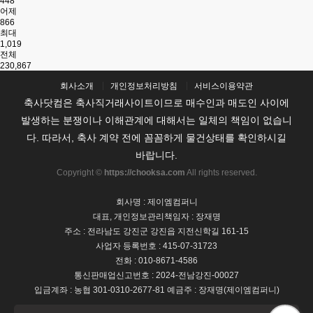
448
어제
866
최대
1,019
전체
230,867
회사소개
개인정보처리방침
서비스이용약관
축사닷컴은 축사직거래사이트이므로 매수인과 매도인 사이에
발생하는 분쟁이나 이해관계에 대해서는 일체의 책임이 없습니
다. 따라서, 축사 계약 전에 꼼꼼하게 물건상태를 확인하시길
바랍니다.
Copyright ©
https://chooksa.com
All rights reserved.
회사명 : 제이엠컴퍼니
대표, 개인정보관리책임자 : 장재명
주소 : 전라남도 강진군 강진읍 지전신학길 161-15
사업자 등록번호 : 415-07-31723
전화 : 010-8671-4586
통신판매업신고번호 : 2024-전남강진-00027
입금계좌 : 농협 301-0310-2677-81 예금주 : 장재명(제이엠컴퍼니)