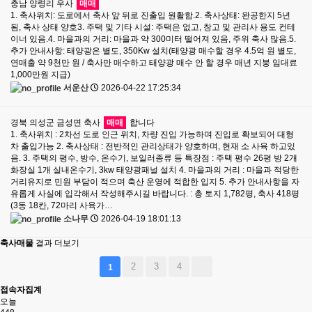
충남 양령리 우사
매매
1. 축사위치: 도로에서 축사 앞 뒤로 진출입 원활함.2. 축사상태: 완공한지 5년
됨, 축사 상태 양호3. 주택 및 기타 시설: 주택은 없고, 창고 및 관리사 용도 컨테
이너 있음.4. 마을과의 거리: 마을과 약 300미터 떨어져 있음, 주위 축사 많음.5.
추가 안내사항: 태양광은 별도, 350Kw 설치(태양광 매수할 경우 4.5억 원 별도,
연매출 약 9천만 원 / 축사만 매수하고 태양광 매수 안 할 경우 매년 지붕 임대료
1,000만원 지급)
서운산
2026-04-22 17:25:34
경북 의성군 금성면 축사
매매
합니다
1. 축사위치 : 2차선 도로 인근 위치, 차량 진입 가능하며 진입로 확보되어 대형
차 출입가능 2. 축사상태 : 전반적인 관리상태가 양호하며, 현재 소 사육 하고있
음. 3. 주택의 평수, 방수, 온수기, 보일러종류 등 특장점 : 주택 평수 26평 방 2개
화장실 1개 실내온수기, 3kw 태양광패널 설치 4. 마을과의 거리 : 마을과 적당한
거리유지로 민원 부담이 적으며 축산 운영에 적합한 입지 5. 추가 안내사항을 자
유롭게 사실에 입각해서 작성해주시길 바랍니다. : 총 토지 1,782평, 축사 418평
(3동 18칸, 72마리 사육가…
소나무
2026-04-19 18:01:13
축사매물
결과 더보기
2
3
4
1
접속자집계
오늘