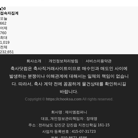
0
접속자집계
오늘
662
어제
760
최대
1,019
전체
232,651
회사소개
개인정보처리방침
서비스이용약관
축사닷컴은 축사직거래사이트이므로 매수인과 매도인 사이에
발생하는 분쟁이나 이해관계에 대해서는 일체의 책임이 없습니
다. 따라서, 축사 계약 전에 꼼꼼하게 물건상태를 확인하시길
바랍니다.
Copyright ©
https://chooksa.com
All rights reserved.
회사명 : 제이엠컴퍼니
대표, 개인정보관리책임자 : 장재명
주소 : 전라남도 강진군 강진읍 지전신학길 161-15
사업자 등록번호 : 415-07-31723